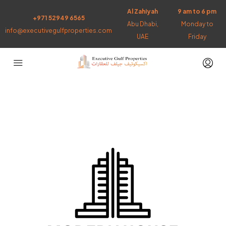
Al Zahiyah
9 am to 6 pm
+971 52949 6565
Abu Dhabi,
Monday to
info@executivegulfproperties.com
UAE
Friday