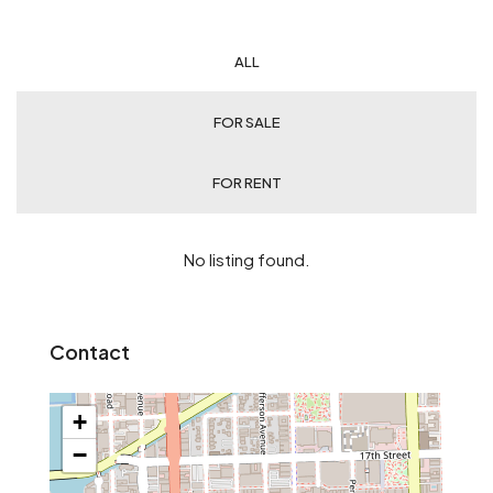
ALL
FOR SALE
FOR RENT
No listing found.
Contact
+
−