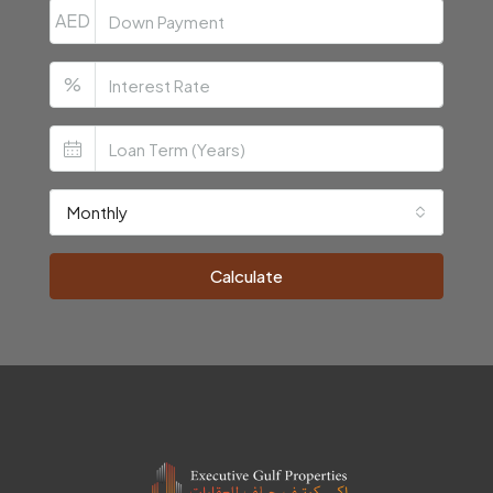
AED
%
Monthly
Calculate