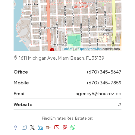
Leaflet
| ©
OpenStreetMap
contributors
1611 Michigan Ave, Miami Beach, FL 33139
Office
(670) 345-5647
Mobile
(670) 345-7859
Email
agency6@houzez.co
Website
#
Find Emirates Real Estate on: